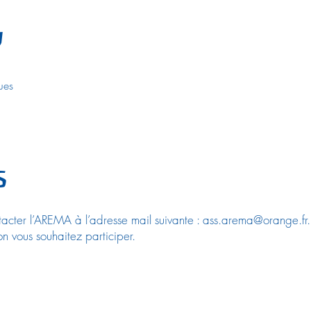
u
ues
s
ntacter l’AREMA à l’adresse mail suivante :
ass.arema@orange.fr
.
on vous souhaitez participer.