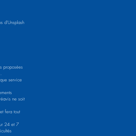
tos d'Unsplash
res proposées
.
 que service
nements
réavis ne soit
t fera tout
sur 24 et 7
icultés