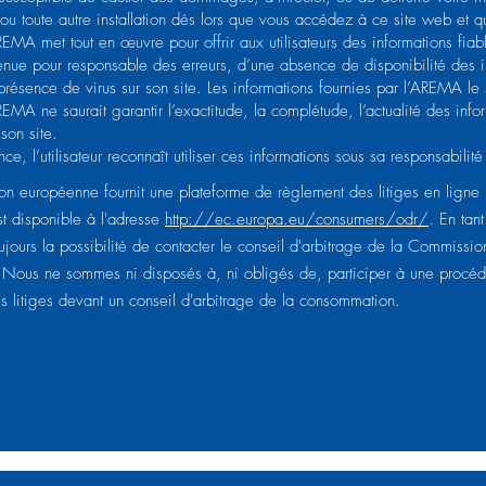
 ou toute autre installation dés lors que vous accédez à ce site web et 
’AREMA met tout en œuvre pour offrir aux utilisateurs des informations fia
tenue pour responsable des erreurs, d’une absence de disponibilité des 
résence de virus sur son site. Les informations fournies par l’AREMA le s
AREMA ne saurait garantir l’exactitude, la complétude, l’actualité des info
 son site.
e, l’utilisateur reconnaît utiliser ces informations sous sa responsabilité
n européenne fournit une plateforme de règlement des litiges en ligne
st disponible à l'adresse
http://ec.europa.eu/consumers/odr/
. En tant
jours la possibilité de contacter le conseil d'arbitrage de la Commissio
Nous ne sommes ni disposés à, ni obligés de, participer à une procé
s litiges devant un conseil d'arbitrage de la consommation.