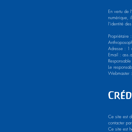
En vertu de 
numérique, il
l’identité de
Propriétaire
Anthroposop
Adresse : 
Email :
ass.
Responsable
Le responsab
Webmaster 
Créd
Ce site est 
contacter par
Ce site est 