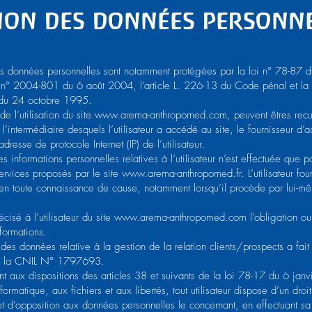
ion des données personne
es données personnelles sont notamment protégées par la loi n° 78-87 d
 n° 2004-801 du 6 août 2004, l’article L. 226-13 du Code pénal et la 
du 24 octobre 1995.
de l’utilisation du site www.arema-anthropomed.com, peuvent êtres recue
 l’intermédiaire desquels l’utilisateur a accédé au site, le fournisseur d’
 l’adresse de protocole Internet (IP) de l’utilisateur.
es informations personnelles relatives à l’utilisateur n’est effectuée que p
ervices proposés par le site www.arema-anthropomed.fr. L’utilisateur four
 en toute connaissance de cause, notamment lorsqu’il procède par lui-m
précisé à l’utilisateur du site www.arema-anthropomed.com l’obligation o
nformations.
 des données relative à la gestion de la relation clients/prospects a fait 
 à la CNIL N° 1797693.
 aux dispositions des articles 38 et suivants de la loi 78-17 du 6 jan
informatique, aux fichiers et aux libertés, tout utilisateur dispose d’un dro
n et d’opposition aux données personnelles le concernant, en effectuant 