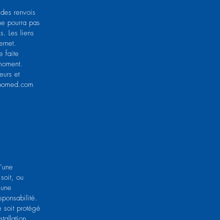
 des renvois
ne pourra pas
s. Les liens
ernet.
e faite
 moment.
eurs et
pomed.com
d’une
soit, ou
’une
sponsabilité.
 soit protégé
tallation