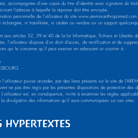
née, accompagnée d’une copie du titre d’identité avec signature du titul
cisant l’adresse à laquelle la réponse doit être envoyée.
ation personnelle de l’utilisateur du site
www.arema-anthropomed.com
ni échangée, ni transférée, ni cédée ou vendue sur un support quelconq
aux articles 32, 39 et 40 de la loi Informatique, fichiers et Libertés d
, l’utilisateur dispose d’un droit d’accès, de rectification et de suppre
ons qui le concerne qu’il peut exercer en adressant un courrier à :
e
ASBOURG
e l’utilisateur puisse accéder, par des liens présents sur le site de l’ARE
vent ne pas être régis par les présentes dispositions de protection des 
 L’utilisateur est, en conséquence, invité à examiner les règles applicab
 et la divulgation des informations qu’il aura communiquées sur ces sites.
s hypertextes