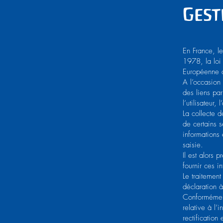
Gest
En France, l
1978, la loi
Européenne 
A l’occasion 
des liens par
l’utilisateur,
La collecte d
de certains s
informations
saisie.
Il est alors 
fournir ces i
Le traitement
déclaration
Conformément
relative à l’
rectificatio