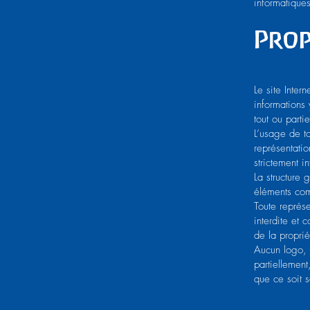
informatiques
Prop
Le site Intern
informations
tout ou parti
L’usage de t
représentati
strictement in
La structure 
éléments com
Toute représe
interdite et 
de la propriét
Aucun logo, 
partiellement
que ce soit s