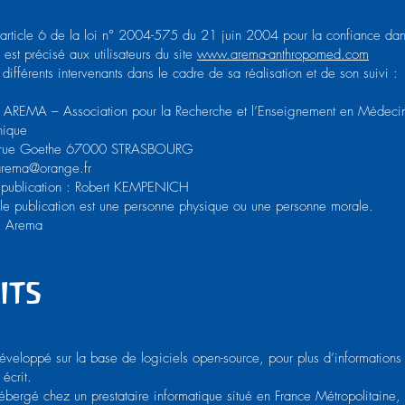
l’article 6 de la loi n° 2004-575 du 21 juin 2004 pour la confiance da
 est précisé aux utilisateurs du site
www.arema-anthropomed.com
s différents intervenants dans le cadre de sa réalisation et de son suivi :
 : AREMA – Association pour la Recherche et l’Enseignement en Médeci
hique
1 rue Goethe 67000 STRASBOURG
arema@orange.fr
 publication : Robert KEMPENICH
le publication est une personne physique ou une personne morale.
: Arema
its
développé sur la base de logiciels open-source, pour plus d’informations
 écrit.
hébergé chez un prestataire informatique situé en France Métropolitaine,