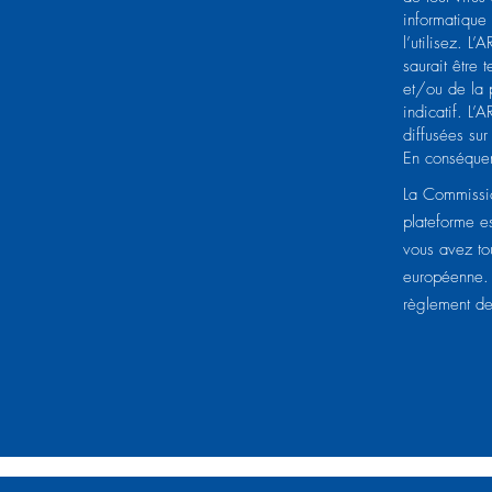
informatique
l’utilisez. L
saurait être 
et/ou de la p
indicatif. L’
diffusées sur
En conséquenc
La Commissio
plateforme e
vous avez tou
européenne. 
règlement de