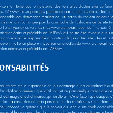
ce site Internet pourront présenter des liens avec d’autres sites ou faire
ites. L’AREMA ne se porte pas garante du contenu de ces autres sites et 
sponsable des dommages résultant de l’utilisation du contenu de ces site
 sites ne sont fournis que pour la commodité de l’utilisateur de ce site Int
e liens hypertextes vers les sites
www.arema-anthropomed.fr
ne peut êtr
torisation écrite et préalable de l’AREMA qui pourra être révoqué à tout
urra être tenue responsable du contenu de ces autres sites. Les utilisat
 peuvent mettre en place un hyperlien en direction de
www.arema-anthro
isation expresse et préalable de L’AREMA.
onsabilités
ourra être tenue responsable de tout dommage direct ou indirect issu 
 d’un dysfonctionnement quel qu’il soit, et ce pour quelque raison que ce 
ut dommage direct et indirect qui résulterait, d’une façon quelconque, d
site. La connexion de toute personne au site se fait sous son entière re
eut apporter la garantie que le serveur qui rend le site Web accessible
 susceptible de causer des dommages, d’infecter, ou de détruire votre ins