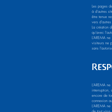
Les pages de 
à d’autres s
être tenue re
vers d’autres
La création d
qu’avec l’au
L’AREMA ne po
visiteurs ne
sans l’autor
Resp
L’AREMA ne p
interruption,
encore de to
connexion au 
L’AREMA ne p
de tout virus