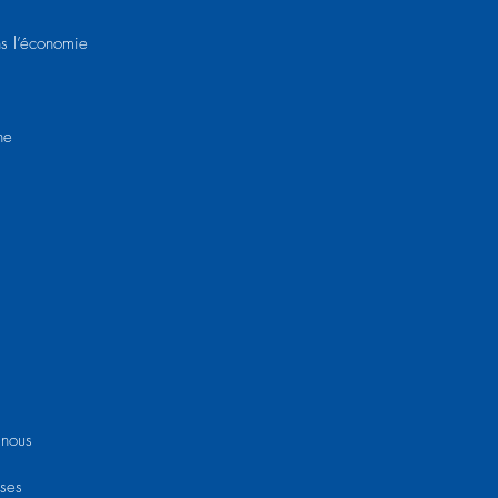
ns l’économie
ne
 nous
 ses