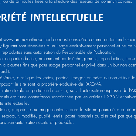
, ou de difficultés liées à la structure des réseaux de communications.
riété intellectuelle
et
www.arema-anthropomed.com
est considéré comme un tout indissocia
 y figurant sont réservées à un usage exclusivement personnel et ne peuv
e reproduites sans autorisation du Responsable de Publication.
out ou partie du site, notamment par téléchargement, reproduction, trans
on à d’autres fins que pour usage personnel et privé dans un but non com
terdit.
générale, ainsi que les textes, photos, images animées ou non et tous le
posant le site sont la propriété exclusive de l’AREMA.
ntation totale ou partielle de ce site, sans l’autorisation expresse de l’
constituerait une contrefaçon sanctionnée par les articles L.335-2 et suiv
é intellectuelle.
texte, graphique ou image contenus dans le site ne pourra être copié
, reproduit, modifié, publié, émis, posté, transmis ou distribué par que
ans son autorisation écrite et préalable.