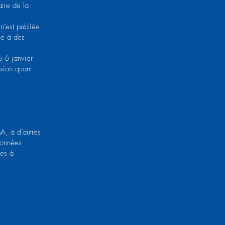
aire de la
n’est publiée
ue à des
u 6 janvier
ssion quant
MA, à d’autres
données
les à