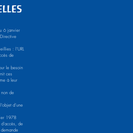
lles
u 6 janvier
Directive
illies : l’URL
accès de
our le besoin
nit ces
ême à leur
u non de
l’objet d’une
vier 1978
it d’accès, de
sa demande