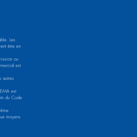
ble. Les
ent être en
mission ou
mercial est
s autres
AREMA est
ants du Code
 même
lque moyens