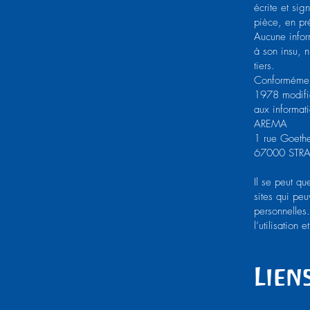
écrite et sig
pièce, en pré
Aucune inform
à son insu, 
tiers.
Conformément 
1978 modifiée
aux informati
AREMA
1 rue Goeth
67000 STR
Il se peut qu
sites qui peu
personnelles.
l’utilisation
Lien