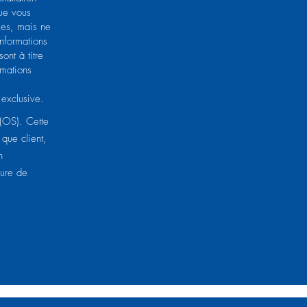
que vous
bles, mais ne
informations
ont à titre
rmations
 exclusive.
 (OS). Cette
 que client,
n
dure de