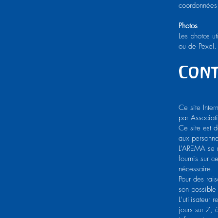
coordonnées 
Photos
Les photos ut
ou de Pexel.
Cont
Ce site Inter
par Associat
Ce site est 
aux personnes
L’AREMA se r
fournis sur c
nécessaire.
Pour des rai
son possible 
L’utilisateur
jours sur 7, 